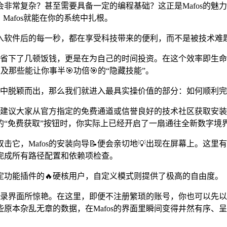
非常复杂？甚至需要具备一定的编程基础？这正是Mafos的魅
Mafos就能在你的系统中扎根。
入软件后的每一秒，都在享受科技带来的便利，而不是被技术难
不仅仅是省下了几顿饭钱，更是在为自己的时间投资。在这个效率即
及那些能让你事半🎯功倍🎯的“隐藏技能”。
件中脱颖而出，那么我们就进入最具实操价值的部分：如何顺利完
始终建议大家从官方指定的免费通道或信誉良好的技术社区获取安
的“免费获取”按钮时，你实际上已经开启了一扇通往全新数字境
，Mafos的安装向导📝便会亲切地💡出现在屏幕上。这里有一
完成所有路径配置和依赖项检查。
功能插件的🔥硬核用户，自定义模式则提供了极高的自由度。
登录界面所惊艳。在这里，即便不注册繁琐的账号，你也可以先以
原本杂乱无章的数据，在Mafos的界面里瞬间变得井然有序、