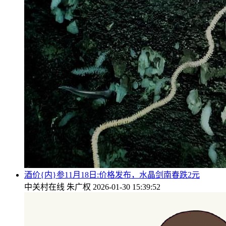
酒价{内}参11月18日:价格发布，水晶剑南春跌2元
中关村在线
朱广权
2026-01-30 15:39:52