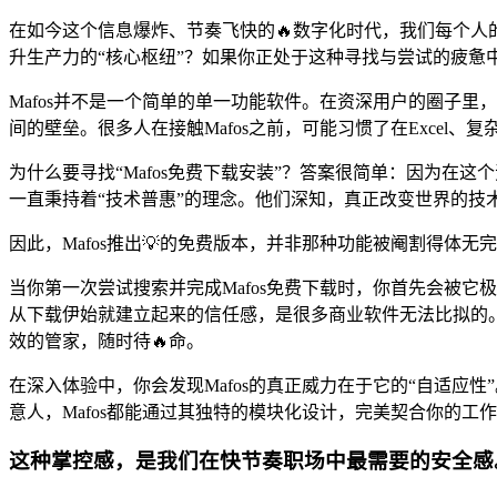
在如今这个信息爆炸、节奏飞快的🔥数字化时代，我们每个
升生产力的“核心枢纽”？如果你正处于这种寻找与尝试的疲惫中
Mafos并不是一个简单的单一功能软件。在资深用户的圈子里
间的壁垒。很多人在接触Mafos之前，可能习惯了在Excel
为什么要寻找“Mafos免费下载安装”？答案很简单：因为在
一直秉持着“技术普惠”的理念。他们深知，真正改变世界的技
因此，Mafos推出💡的免费版本，并非那种功能被阉割得体
当你第一次尝试搜索并完成Mafos免费下载时，你首先会被
从下载伊始就建立起来的信任感，是很多商业软件无法比拟的。
效的管家，随时待🔥命。
在深入体验中，你会发现Mafos的真正威力在于它的“自适
意人，Mafos都能通过其独特的模块化设计，完美契合你的
这种掌控感，是我们在快节奏职场中最需要的安全感