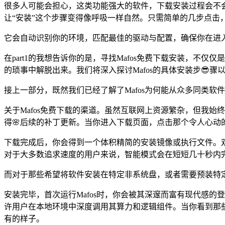
很多人可能会担心，这类功能强大的软件，下载安装过程会不会
让“安装”这个步骤变得像呼吸一样自然。只需简单的几步点击，
它会自动识别你的环境，匹配最佳的驱动与配置，确保你在进
在part1的我想告诉你的是，寻找Mafos免费下载安装，
的琐事中解脱出来。我们将深入探讨Mafos的具体安装步😎骤以
接上一部分，既然我们已经了解了Mafos为何能从众多同类软
关于Mafos免费下载的渠道。虽然互联网上资源繁杂，但我
得🌸后续的补丁更新。当你进入下载页面，点击那个令人心动
下载完成后，你会得到一个体积精简的安装镜像或执行文件。双击它
对于大多数追求速度的用户来说，智能模式会在短短几十秒内
而对于那些希望将软件安装在特定非系统盘，或者需要预装特定
安装完毕，首次运行Mafos时，你会被其深邃而富有现代感的
许用户在本地环境中深度调用其算力和逻辑组件。当你看到那些
有的样子。