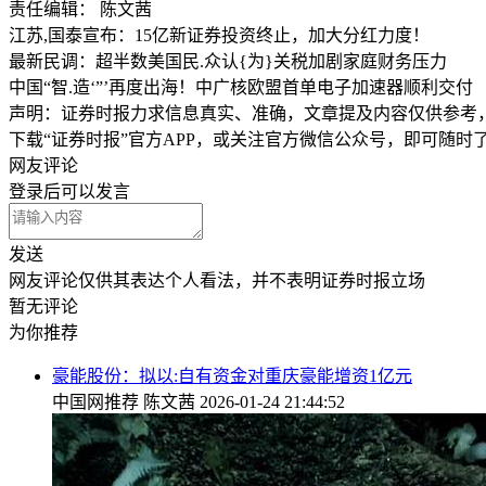
责任编辑： 陈文茜
江苏,国泰宣布：15亿新证券投资终止，加大分红力度！
最新民调：超半数美国民.众认{为}关税加剧家庭财务压力
中国“智.造‘”’再度出海！中广核欧盟首单电子加速器顺利交付
声明：证券时报力求信息真实、准确，文章提及内容仅供参考
下载“证券时报”官方APP，或关注官方微信公众号，即可随
网友评论
登录
后可以发言
发送
网友评论仅供其表达个人看法，并不表明证券时报立场
暂无评论
为你推荐
豪能股份：拟以:自有资金对重庆豪能增资1亿元
中国网推荐
陈文茜
2026-01-24 21:44:52