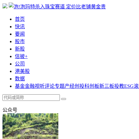
首页
快讯
要闻
股市
新股
信披+
公司
港美股
数据
基金
金融
视听
评论
专题
产经
创投
科创板
新三板
投教
ESG
滚
公众号