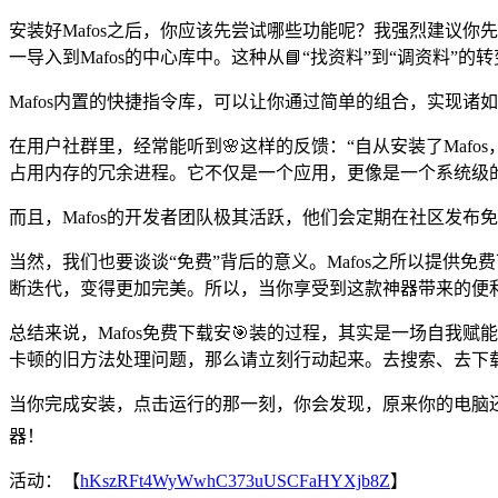
安装好Mafos之后，你应该先尝试哪些功能呢？我强烈建议
一导入到Mafos的中心库中。这种从📘“找资料”到“调资料”
Mafos内置的快捷指令库，可以让你通过简单的组合，实现诸
在用户社群里，经常能听到🌸这样的反馈：“自从安装了Mafo
占用内存的冗余进程。它不仅是一个应用，更像是一个系统级
而且，Mafos的开发者团队极其活跃，他们会定期在社区发布免
当然，我们也要谈谈“免费”背后的意义。Mafos之所以提供
断迭代，变得更加完美。所以，当你享受到这款神器带来的便
总结来说，Mafos免费下载安🎯装的过程，其实是一场自
卡顿的旧方法处理问题，那么请立刻行动起来。去搜索、去下载、
当你完成安装，点击运行的那一刻，你会发现，原来你的电脑还
器！
活动：【
hKszRFt4WyWwhC373uUSCFaHYXjb8Z
】