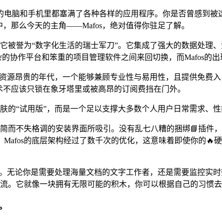
人的电脑和手机里都塞满了各种各样的应用程序。你是否曾感到被
，那么今天的主角——Mafos，绝对值得你驻足了解。
，它被誉为“数字化生活的瑞士军刀”。它集成了强大的数据处理
、复杂的协作平台和笨重的项目管理软件之间来回切换，而Mafos
这个资源昂贵的年代，一个能够兼顾专业性与易用性，且提供免费入
术不应该只锁在象牙塔里或被高昂的订阅费挡在门外。
无完肤的“试用版”，而是一个足以支撑大多数个人用户日常需求、
它极简而不失格调的安装界面所吸引。没有乱七八糟的捆绑📘插
Mafos的底层架构经过了数千次的优化，这意味着即使你的🔥
应性”。无论你是需要处理海量文档的文字工作者，还是需要监控
工作流。它就像一块拥有无限可能的积木，你可以根据自己的习惯
。